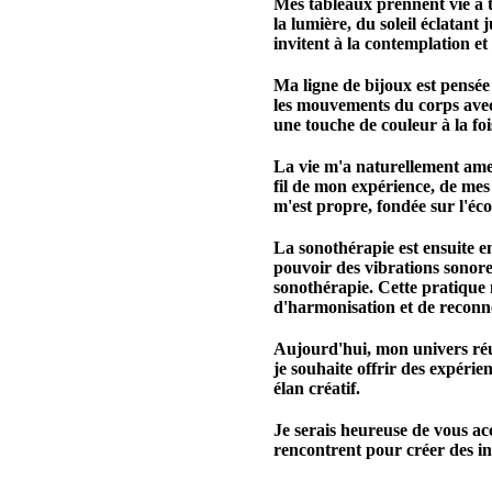
Mes tableaux prennent vie à tr
la lumière, du soleil éclatan
invitent à la contemplation et 
Ma ligne de bijoux est pensé
les mouvements du corps avec
une touche de couleur à la fois
La vie m'a naturellement ame
fil de mon expérience, de mes
m'est propre, fondée sur l'éco
La sonothérapie est ensuite e
pouvoir des vibrations sonores
sonothérapie. Cette pratique
d'harmonisation et de reconne
Aujourd'hui, mon univers réun
je souhaite offrir des expérie
élan créatif.
Je serais heureuse de vous acc
rencontrent pour créer des in