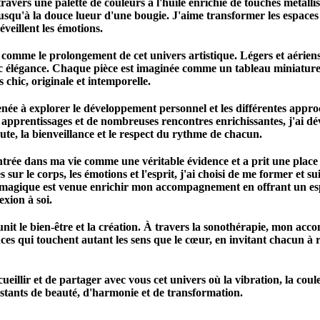
avers une palette de couleurs à l'huile enrichie de touches métallis
t jusqu'à la douce lueur d'une bougie. J'aime transformer les espace
éveillent les émotions.
e comme le prolongement de cet univers artistique. Légers et aérie
 élégance. Chaque pièce est imaginée comme un tableau miniature 
 chic, originale et intemporelle.
née à explorer le développement personnel et les différentes ap
 apprentissages et de nombreuses rencontres enrichissantes, j'ai 
ute, la bienveillance et le respect du rythme de chacun.
ntrée dans ma vie comme une véritable évidence et a prit une place 
 sur le corps, les émotions et l'esprit, j'ai choisi de me former et 
 magique est venue enrichir mon accompagnement en offrant un es
xion à soi.
it le bien-être et la création. À travers la sonothérapie, mon ac
nces qui touchent autant les sens que le cœur, en invitant chacun à r
ueillir et de partager avec vous cet univers où la vibration, la coule
stants de beauté, d'harmonie et de transformation.